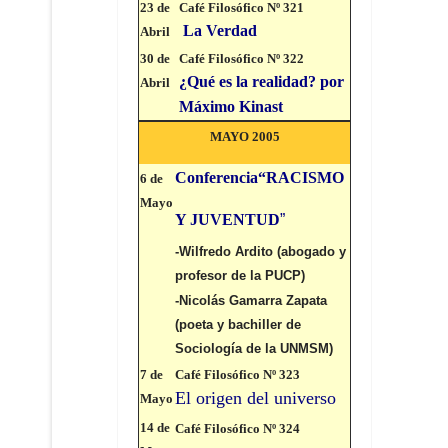
23 de
Café Filosófico Nº 321
La Verdad
Abril
30 de
Café Filosófico Nº 322
¿Qué es la realidad? por
Abril
Máximo Kinast
MAYO 2005
Conferencia“RACISMO
6 de
Mayo
Y JUVENTUD
”
-Wilfredo Ardito (abogado y
profesor de la PUCP)
-Nicolás Gamarra Zapata
(poeta y bachiller de
Sociología de la UNMSM)
7 de
Café Filosófico Nº 3
23
El origen del universo
Mayo
14 de
Café Filosófico Nº 324