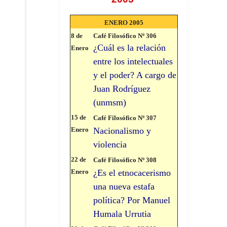
ENERO 2005
8 de
Café Filosófico Nº 306
¿Cuál es la relación
Enero
entre los intelectuales
y el poder? A cargo de
Juan Rodríguez
(unmsm)
15 de
Café Filosófico Nº 307
Enero
Nacionalismo y
violencia
22 de
Café Filosófico Nº 308
Enero
¿Es el etnocacerismo
una nueva estafa
política? Por Manuel
Humala Urrutia