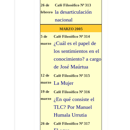
26 de
Café Filosófico Nº 313
la desarticulación
febrero
nacional
MARZO 2005
5 de
Café Filosófico Nº 314
¿Cuál es el papel de
marzo
los sentimientos en el
conocimiento? a cargo
de José Maúrtua
12 de
Café Filosófico Nº 315
marzo
La Mujer
19 de
Café Filosófico Nº 316
marzo
¿En qué consiste el
TLC? Por Manuel
Humala Urrutia
26 de
Café Filosófico Nº 317