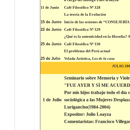
11 de Junio
Café Filosófico Nº 328
La teoría de la Evolución
15 de Junio
Inicio de las sesiones de “CONSEJER
22 de Junio
Café Filosófico Nº 3
29
¿Qué es la autenticidad en la filosofía
25 de Junio
Café Filosófico Nº 330
El problema del Perú actual
25 de Julio
Velada Artística,
Los de la casa
JULIO 20
Seminario sobre Memoria y Violen
"FUE AYER Y SÍ ME ACUER
Por mis hijos trabajo todo el día
1 de Julio
sociológica a las Mujeres Despla
Lurigancho(1984-2004)
Expositor: Julio Loayza
Comentaristas: Francisco Villega