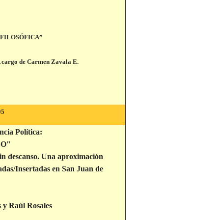
ÍA FILOSÓFICA”
? A cargo de Carmen Zavala E.
05
cia Política:
DO"
 sin descanso. Una aproximación
zadas/Insertadas en San Juan de
s y Raúl Rosales