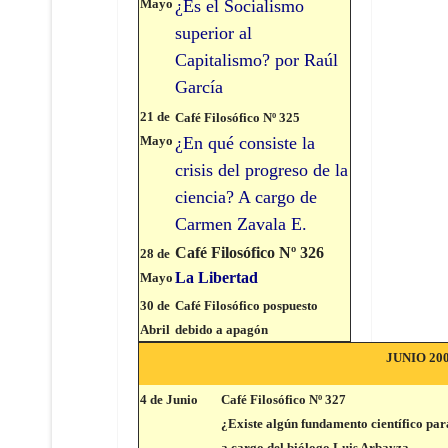
Mayo
¿Es el Socialismo
superior al
Capitalismo? por Raúl
García
21 de
Café Filosófico Nº 325
Mayo
¿En qué consiste la
crisis del progreso de la
ciencia? A cargo de
Carmen Zavala E.
Café Filosófico Nº 326
28 de
La Libertad
Mayo
30 de
Café Filosófico pospuesto
Abril
debido a apagón
JUNIO 20
4 de Junio
Café Filosófico Nº 3
27
¿Existe algún fundamento científico pa
a cargo del biólogo Luis Arbayza