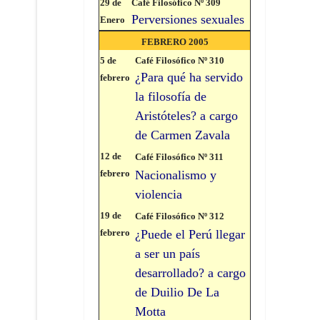
29 de
Café Filosófico Nº 309
Perversiones sexuales
Enero
FEBRERO 2005
5 de
Café Filosófico Nº 310
¿Para qué ha servido
febrero
la filosofía de
Aristóteles? a cargo
de Carmen Zavala
12 de
Café Filosófico Nº 311
febrero
Nacionalismo y
violencia
19 de
Café Filosófico Nº 312
febrero
¿Puede el Perú llegar
a ser un país
desarrollado? a cargo
de Duilio De La
Motta