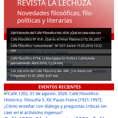
REVISTA LA LECHUZA
Novedades filosóficas, filo-
políticas y literarias
Café Filosófico N° 119 "Existe una Racionalidad Andina y una
2do Extracto del Cafe Filosofico No. 454: ¿Qué es una vida con
VIDEOS
Racionalidad Criolla?" 21.10.2000. 17min
sentido? dirigido por el filosofo cubano Miguel Limia. 200. 10 min
Cafe Filosofico N° 418: ¿Qué es el Amor Platonico? 02.06.2007.
9:27 min
Cafe Filosófico "concentrado". Nº 557: Sartre 15.05.2010 10:32
min
Café Filosófico #734: La Manipulación Política Subtitulado
parcialmente. Abril 2016. 11:24 min
1 er extracto del Cafe Filosofico No. 496: ¿Los Ateos son
Creyentes? 31.01.2009. 9:47 min
EVENTOS RECIENTES