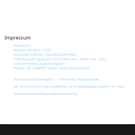
Impressum
Impressum
Angaben gemäß § 5 TMG
Asociación Cultural y Educativa Buho Rojo
Calle Benjamin Ugarteche 181,
Pueblo Libre,
15084
Lima ,
Peru
Carmen Helena Zavala Echegoyen
Telefon: +51 14630807
E-Mail: carmen@buhorojo.de
Verbraucher­streit­beilegung / Universal­schlichtungs­stelle
Wir sind nicht bereit oder verpflichtet, an Streitbeilegungsverfahren vor einer
Verbraucherschlichtungsstelle teilzunehmen.