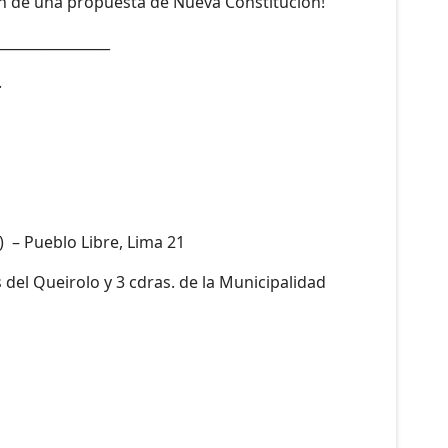
ión de una propuesta de Nueva Constitución!
________________
.
) – Pueblo Libre, Lima 21
s del Queirolo y 3 cdras. de la Municipalidad