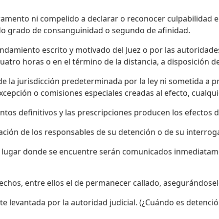
ramento ni compelido a declarar o reconocer culpabilidad e
do grado de consanguinidad o segundo de afinidad.
damiento escrito y motivado del Juez o por las autoridades p
uatro horas o en el término de la distancia, a disposición 
e la jurisdicción predeterminada por la ley ni sometida a 
excepción o comisiones especiales creadas al efecto, cualq
ientos definitivos y las prescripciones producen los efectos 
cación de los responsables de su detención o de su interroga
el lugar donde se encuentre serán comunicados inmediatamen
echos, entre ellos el de permanecer callado, asegurándosele 
e levantada por la autoridad judicial. (¿Cuándo es detención