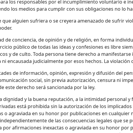
 para los responsables por el incumplimiento voluntario e i
iendo los medios para cumplir con sus obligaciones no lo ha
que alguien sufriera o se creyera amenazado de sufrir viol
poder.
ad de conciencia, de opinión y de religión, en forma indivi
rcicio público de todas las ideas y confesiones es libre sie
icos y de culto. Toda persona tiene derecho a manifestarse 
ni encausada judicialmente por esos hechos. La violación d
tades de información, opinión, expresión y difusión del pens
omunicación social, sin previa autorización, censura ni im
 de este derecho será sancionada por la ley.
a dignidad y la buena reputación, a la intimidad personal y f
ivadas está prohibida sin la autorización de los implicados 
s o agraviada en su honor por publicaciones en cualquier 
, independientemente de las consecuencias legales que se 
 por afirmaciones inexactas o agraviada en su honor por 